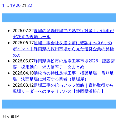
1
…
19
20
21
22
最近の投稿
2026.07.22
夏場の足場現場での熱中症対策｜小山組が
実践する現場ルール
2026.06.17
足場工事会社を選ぶ前に確認すべき6つの
ポイント｜静岡県の採用市場から見た優良企業の見極
め方
2026.05.07
静岡県浜松市の足場工事市場2026｜建設需
要・採用動向・求人倍率データまとめ
2026.04.10
浜松市の特殊足場工事｜橋梁足場・吊り足
場・法面足場に対応する業者（足場屋）
2026.03.12
足場工事の給与アップ戦略｜資格取得から
現場リーダーへのキャリアパス【静岡県浜松市】
月別アーカイブ
月を選択