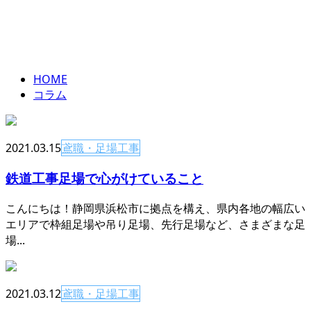
コラム
ENTRY
column
HOME
コラム
2021.03.15
鳶職・足場工事
鉄道工事足場で心がけていること
こんにちは！静岡県浜松市に拠点を構え、県内各地の幅広い
エリアで枠組足場や吊り足場、先行足場など、さまざまな足
場...
2021.03.12
鳶職・足場工事