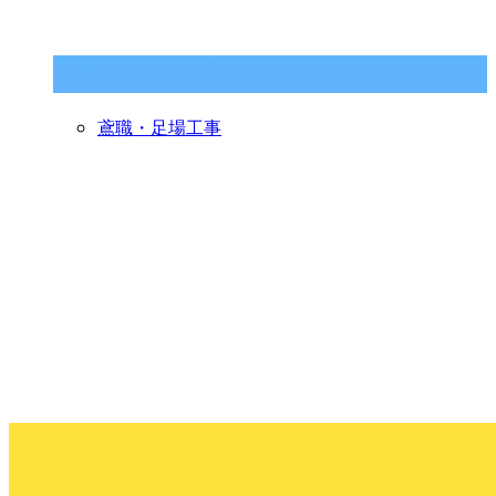
コラムカテゴリ
鳶職・足場工事
CONTACT
お問い合わせ
053-441-6530
【営業時間】7:30～17:00