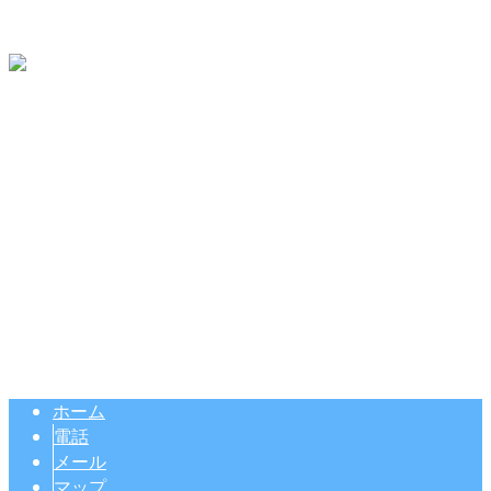
サイトマップ
〒432-8054 静岡県浜松市中央区田尻町222
Googleマップで確認する
TEL 053-441-6530 / FAX 053-441-6529
【求人】有限会社小山組 ｜足場、鳶スタップ正社員大募集中
Copyright © 足場工事なら静岡県浜松市などで活動する有限会社小山組
へ. All rights reserved.
ホーム
電話
メール
マップ