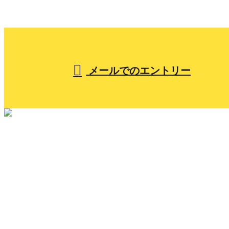
【営業時間】7:30～17:00
メールでのエントリー
ホーム
小山組を知る
人を知る
仕事を知る
採用を知る
メッセージ
ブログ
コラム