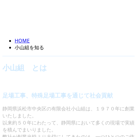
小山組を知る
ENTRY
OUR PRIDE
HOME
小山組を知る
小山組 とは
足場工事、特殊足場工事を通じて社会貢献
静岡県浜松市中央区の有限会社小山組は、１９７０年に創業
いたしました。
以来約５０年にわたって、静岡県において多くの現場で実績
を積んでまいりました。
弊社が創業当時より大切にしてきたのは、一つひとつのご依