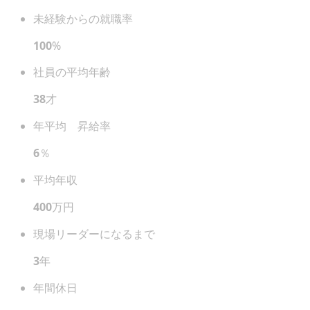
未経験からの就職率
100
%
社員の平均年齢
38
才
年平均 昇給率
6
％
平均年収
400
万円
現場リーダーになるまで
3
年
年間休日