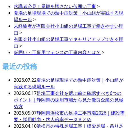
求職者必見！景観を壊さない仮囲い工事
>
夏場の足場現場での熱中症対策｜小山組が実践する現
場ルール
>
未経験者が有限会社小山組の足場工事で働きやすい理
由
>
有限会社小山組の足場工事でキャリアアップできる理
由
>
仮囲い・工事用フェンスの工事内容とは？
>
最近の投稿
2026.07.22
夏場の足場現場での熱中症対策｜小山組が
実践する現場ルール
2026.06.17
足場工事会社を選ぶ前に確認すべき6つの
ポイント｜静岡県の採用市場から見た優良企業の見極
め方
2026.05.07
静岡県浜松市の足場工事市場2026｜建設需
要・採用動向・求人倍率データまとめ
2026.04.10
浜松市の特殊足場工事｜橋梁足場・吊り足