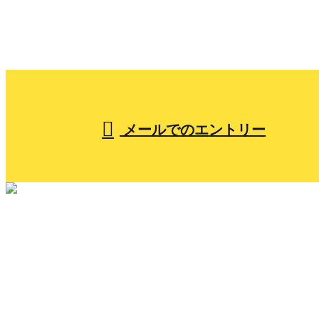
053-441-6530
【営業時間】7:30～17:00
メールでのエントリー
ホーム
小山組を知る
人を知る
仕事を知る
採用を知る
メッセージ