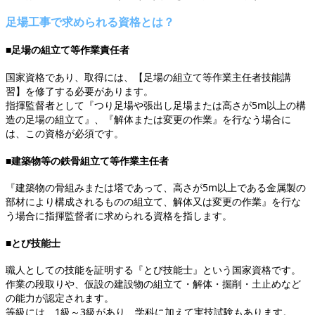
足場工事で求められる資格とは？
■足場の組立て等作業責任者
国家資格であり、取得には、【足場の組立て等作業主任者技能講
習】を修了する必要があります。
指揮監督者として『つり足場や張出し足場または高さが5m以上の構
造の足場の組立て』、『解体または変更の作業』を行なう場合に
は、この資格が必須です。
■建築物等の鉄骨組立て等作業主任者
『建築物の骨組みまたは塔であって、高さが5m以上である金属製の
部材により構成されるものの組立て、解体又は変更の作業』を行な
う場合に指揮監督者に求められる資格を指します。
■とび技能士
職人としての技能を証明する『とび技能士』という国家資格です。
作業の段取りや、仮設の建設物の組立て・解体・掘削・土止めなど
の能力が認定されます。
等級には、1級～3級があり、学科に加えて実技試験もあります。