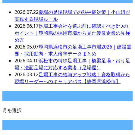
2026.07.22
夏場の足場現場での熱中症対策｜小山組が
実践する現場ルール
2026.06.17
足場工事会社を選ぶ前に確認すべき6つの
ポイント｜静岡県の採用市場から見た優良企業の見極
め方
2026.05.07
静岡県浜松市の足場工事市場2026｜建設需
要・採用動向・求人倍率データまとめ
2026.04.10
浜松市の特殊足場工事｜橋梁足場・吊り足
場・法面足場に対応する業者（足場屋）
2026.03.12
足場工事の給与アップ戦略｜資格取得から
現場リーダーへのキャリアパス【静岡県浜松市】
月別アーカイブ
月を選択
カテゴリー