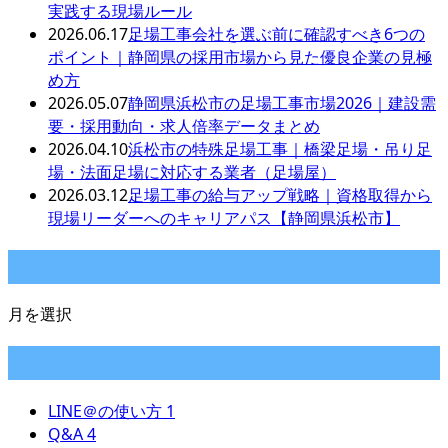
実践する現場ルール
2026.06.17
足場工事会社を選ぶ前に確認すべき6つの
ポイント｜静岡県の採用市場から見た優良企業の見極
め方
2026.05.07
静岡県浜松市の足場工事市場2026｜建設需
要・採用動向・求人倍率データまとめ
2026.04.10
浜松市の特殊足場工事｜橋梁足場・吊り足
場・法面足場に対応する業者（足場屋）
2026.03.12
足場工事の給与アップ戦略｜資格取得から
現場リーダーへのキャリアパス【静岡県浜松市】
月別アーカイブ
月を選択
カテゴリー
LINE＠の使い方
1
Q&A
4