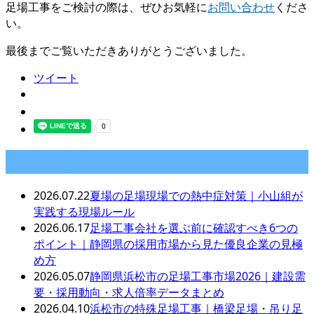
足場工事をご検討の際は、ぜひお気軽に
お問い合わせ
くださ
い。
最後までご覧いただきありがとうございました。
ツイート
最近の投稿
2026.07.22
夏場の足場現場での熱中症対策｜小山組が
実践する現場ルール
2026.06.17
足場工事会社を選ぶ前に確認すべき6つの
ポイント｜静岡県の採用市場から見た優良企業の見極
め方
2026.05.07
静岡県浜松市の足場工事市場2026｜建設需
要・採用動向・求人倍率データまとめ
2026.04.10
浜松市の特殊足場工事｜橋梁足場・吊り足