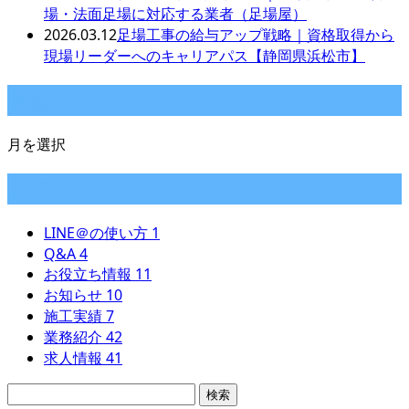
場・法面足場に対応する業者（足場屋）
2026.03.12
足場工事の給与アップ戦略｜資格取得から
現場リーダーへのキャリアパス【静岡県浜松市】
月別アーカイブ
月を選択
カテゴリー
LINE＠の使い方
1
Q&A
4
お役立ち情報
11
お知らせ
10
施工実績
7
業務紹介
42
求人情報
41