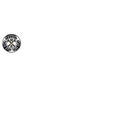
メッセージ
ブログ
コラム
サイトマップ
〒432-8054 静岡県浜松市中央区田尻町222
Googleマップで確認する
TEL 053-441-6530 / FAX 053-441-6529
【求人】有限会社小山組 ｜足場、鳶スタップ正社員大募集中
Copyright © 足場工事なら静岡県浜松市などで活動する有限会社小山組
へ. All rights reserved.